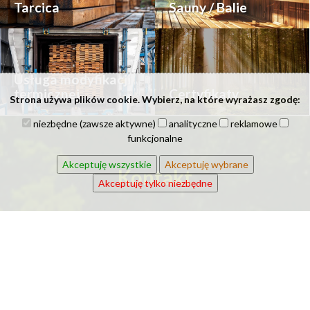
Tarcica
Sauny / Balie
Usługa modyfikacji
termicznej
Certyfikaty
Strona używa plików cookie. Wybierz, na które wyrażasz zgodę:
niezbędne (zawsze aktywne)
analityczne
reklamowe
funkcjonalne
Akceptuję wszystkie
Akceptuję wybrane
Kontakt
Akceptuję tylko niezbędne
Imię i nazwisko: