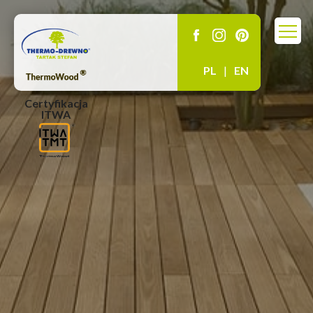
PL
|
EN
Certyfikacja
ITWA