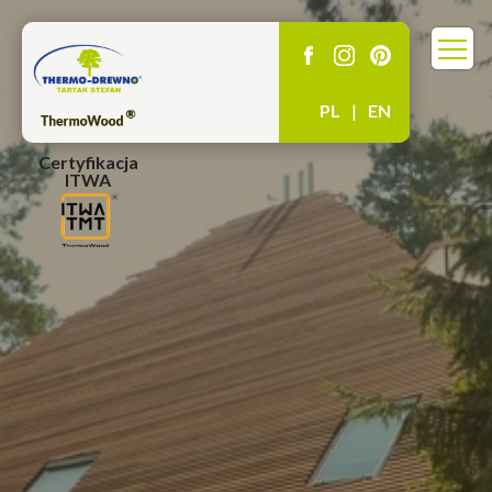
PL
|
EN
Certyfikacja
ITWA