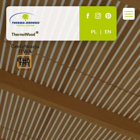
PL
|
EN
Certyfikacja
ITWA