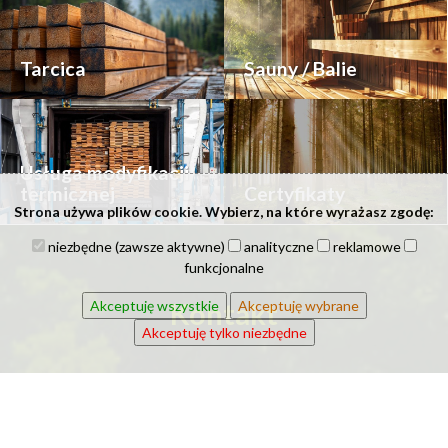
Tarcica
Sauny / Balie
Usługa modyfikacji
termicznej
Certyfikaty
Strona używa plików cookie. Wybierz, na które wyrażasz zgodę:
niezbędne (zawsze aktywne)
analityczne
reklamowe
funkcjonalne
Kontakt
Akceptuję wszystkie
Akceptuję wybrane
Akceptuję tylko niezbędne
Imię i nazwisko: