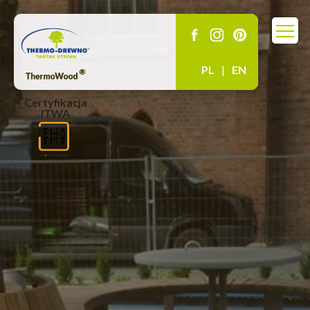
PL
|
EN
Certyfikacja
ITWA