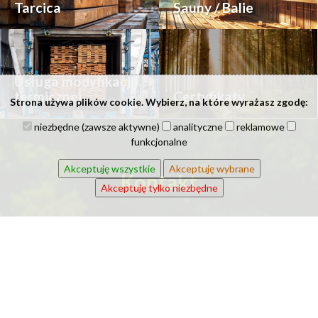
Tarcica
Sauny / Balie
Usługa modyfikacji
termicznej
Certyfikaty
Strona używa plików cookie. Wybierz, na które wyrażasz zgodę:
niezbędne (zawsze aktywne)
analityczne
reklamowe
funkcjonalne
Akceptuję wszystkie
Akceptuję wybrane
Kontakt
Akceptuję tylko niezbędne
Imię i nazwisko: