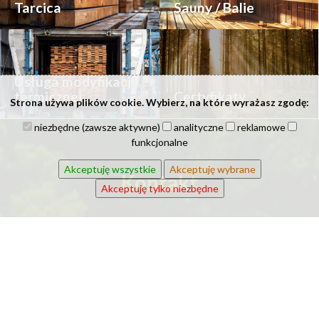
Tarcica
Sauny / Balie
Usługa modyfikacji
termicznej
Certyfikaty
Strona używa plików cookie. Wybierz, na które wyrażasz zgodę:
niezbędne (zawsze aktywne)
analityczne
reklamowe
funkcjonalne
Akceptuję wszystkie
Akceptuję wybrane
Kontakt
Akceptuję tylko niezbędne
Imię i nazwisko: