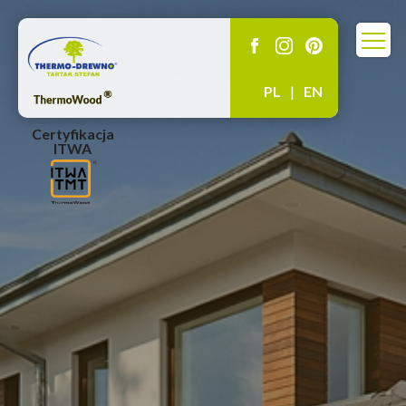
PL
|
EN
Certyfikacja
ITWA