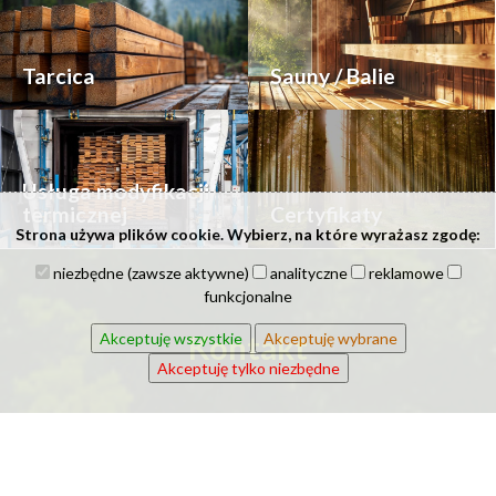
Tarcica
Sauny / Balie
Usługa modyfikacji
termicznej
Certyfikaty
Strona używa plików cookie. Wybierz, na które wyrażasz zgodę:
niezbędne (zawsze aktywne)
analityczne
reklamowe
funkcjonalne
Kontakt
Akceptuję wszystkie
Akceptuję wybrane
Akceptuję tylko niezbędne
Imię i nazwisko: