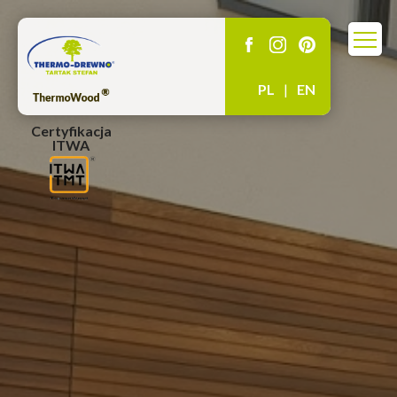
PL
|
EN
Certyfikacja
ITWA